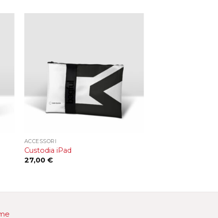
+
ACCESSORI
Custodia iPad
27,00
€
me