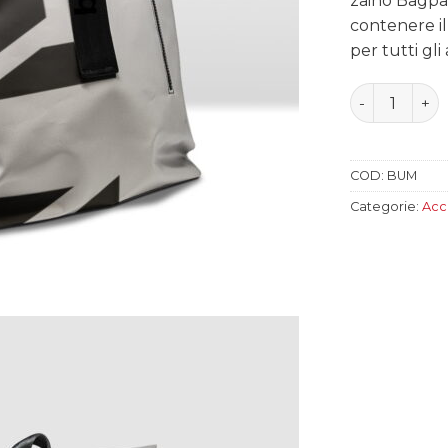
zaino Bagpa
contenere il
per tutti gli 
Bagpack qua
COD:
BUM
Categorie:
Acc