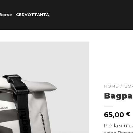
Borse
CERVOTTANTA
HOME
/
BO
Bagpa
65,00
€
Per la scuola