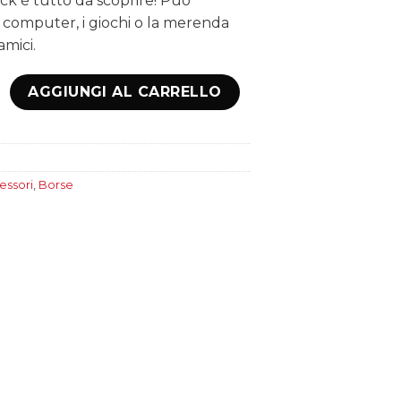
ck è tutto da scoprire! Può
 computer, i giochi o la merenda
amici.
ntità
AGGIUNGI AL CARRELLO
essori
,
Borse