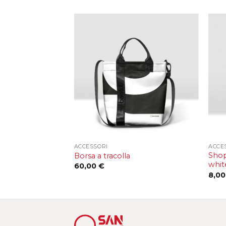
+
+
ACCESSORI
ACCE
Shop
Borsa a tracolla
whit
60,00
€
8,0