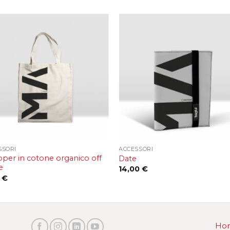
+
SSORI
ACCESSORI
per in cotone organico off
Date
e
14,00
€
0
€
Ho